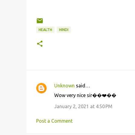
HEALTH
HINDI
Unknown
said…
C
Wow very nice sir��❤️��
o
m
January 2, 2021 at 4:50 PM
m
Post a Comment
e
n