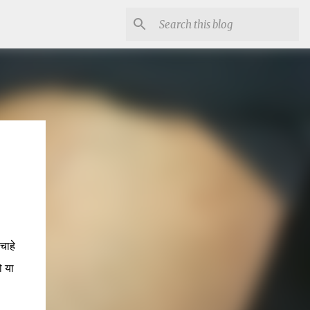
चाहे
ो या