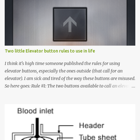
n
t
s
Two little Elevator button rules to use in life
I think it's high time someone published the rules for using
elevator buttons, especially the ones outside (that call for an
elevator). I am sick and tired of the way these buttons are misused.
So here goes: Rule #1: The two buttons available to call an elevator
have an up arrow and a down arrow. These are meant to indicate
whether you want to go up or down, not whether the elevator
must come up or down. For example, if you're on Floor 3 and you
want to go to Floor 7, you need to press the Up arrow button.
Many people see that the elevator is on Floor 5 and press the
Down arrow button. When I ask them why they pressed the Down
arrow button when they wanted to go up, they say I want the